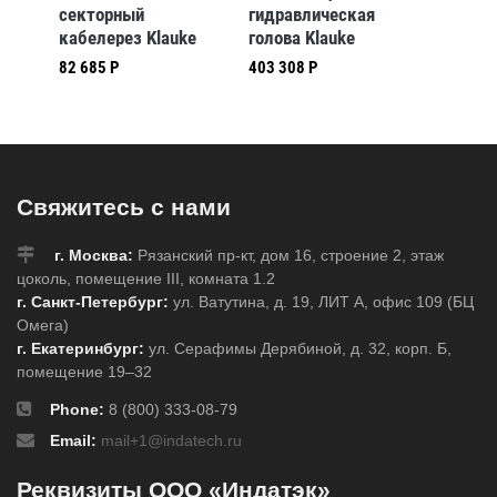
секторный
гидравлическая
гидрав
e
кабелерез Klauke
голова Klauke
кабеле
ля,
K1062 для кабеля,
SDK105 120кН
HSG50 
82 685 Р
403 308 Р
 мм
макс. диам. 52 мм
открытого типа для
макси
резки Cu- и Al-
диамет
кабеля
Свяжитесь с нами
г. Москва:
Рязанский пр-кт, дом 16, строение 2, этаж
цоколь, помещение III, комната 1.2
г. Санкт-Петербург:
ул. Ватутина, д. 19, ЛИТ А, офис 109 (БЦ
Омега)
г. Екатеринбург:
ул. Серафимы Дерябиной, д. 32, корп. Б,
помещение 19–32
Phone:
8 (800) 333-08-79
Email:
mail+1@indatech.ru
Реквизиты ООО «Индатэк»