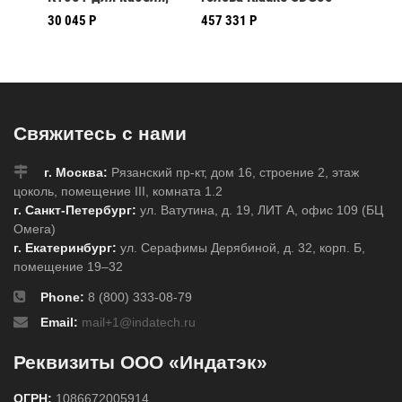
 мм
телескопические
120кН закрытого
HSG45 
30 045 Р
457 331 Р
484 528
ручки, макс. диам.
типа для резки
макси
26 мм
кабеля диам. до 55
диамет
мм
т.ч. ар
Свяжитесь с нами
г. Москва:
Рязанский пр-кт, дом 16, строение 2, этаж
цоколь, помещение III, комната 1.2
г. Санкт-Петербург:
ул. Ватутина, д. 19, ЛИТ А, офис 109 (БЦ
Омега)
г. Екатеринбург:
ул. Серафимы Дерябиной, д. 32, корп. Б,
помещение 19–32
Phone:
8 (800) 333-08-79
Email:
mail+1@indatech.ru
Реквизиты ООО «Индатэк»
ОГРН:
1086672005914