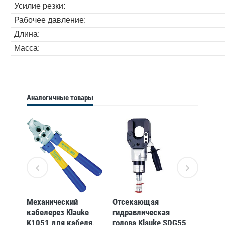
Усилие резки:
Рабочее давление:
Длина:
Масса:
Аналогичные товары
Механический
Отсекающая
Ручной
e
кабелерез Klauke
гидравлическая
гидрав
ля,
K1051 для кабеля,
голова Klauke SDG55
кабеле