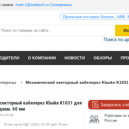
 заявок:
mail+1@indatech.ru
Скопировать
Проектные поставки Siemens, ABB, S
Ис
Поиск по а
ОДИТЕЛИ
О КОМПАНИИ
НОВОСТИ
ОБЗОРЫ
ПР
елерезы
Механический секторный кабелерез Klauke K1031 
секторный кабелерез Klauke K1031 для
Запросить сч
 диам. 60 мм
6 в 01:40
Работаем по 
России
В том числе НДС (22%): 24 297 руб. 75 коп..