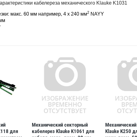
арактеристики кабелереза механического Klauke K1031
2
зки: макс. 60 мм например, 4 x 240 мм
NAYY
 мм
г
кий
Механический секторный
Механический
K118 для
кабелерез Klauke K1061 для
Klauke K250 д