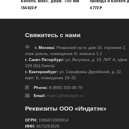
я резки
кабеля, макс. диам. 100 мм
провода и кабеля 
до 8 мм с медным
154 023 Р
4 772 Р
алюминиевыми жи
Свяжитесь с нами
г. Москва:
Рязанский пр-кт, дом 16, строение 2,
этаж цоколь, помещение III, комната 1.2
г. Санкт-Петербург:
ул. Ватутина, д. 19, ЛИТ А, офис
109 (БЦ Омега)
г. Екатеринбург:
ул. Серафимы Дерябиной, д. 32,
корп. Б, помещение 19–32
Phone:
8 (800) 333-08-79
Email:
mail+1@indatech.ru
Реквизиты ООО «Индатэк»
ОГРН:
1086672005914
ИНН:
6672263629