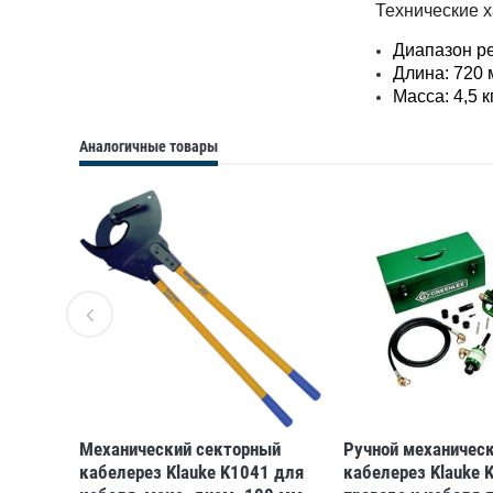
Технические х
Диапазон ре
Длина: 720
Масса: 4,5 к
Аналогичные товары
lauke
Механический секторный
Ручной механичес
ских
кабелерез Klauke K1041 для
кабелерез Klauke 