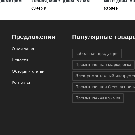
диаметром
кабеля, макс. диам. 32 мм
макс.диам. 50
и и
изолированны
63 415 Р
63 584 Р
лами
Предложения
Популярные товар
О компании
Кабельная продукция
Новости
Промышленная маркировка
Обзоры и статьи
Электромонтажный инструме
Контакты
Промышленная безопасность
Промышленная химия