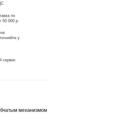
ДС
тавка по
 50 000 р.
 на
точняйте у
й сервис
зубчатым механизмом