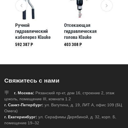
Ручной
Отсекающая
Отсек
гидравлический
гидравлическая
гидрав
e
кабелерез Klauke
голова Klauke
голова
ля,
HSG55 для резки
SDK105 120кН
60кН о
592 387 Р
403 308 Р
348 913
 мм
кабеля с
открытого типа для
типа дл
максимальным
резки Cu- и Al-
Al- каб
диаметром до 55 мм
кабеля
Свяжитесь с нами
г. Москва:
Рязанский пр-кт, дом 16, строение 2, этаж
цоколь, помещение III, комната 1.2
г. Санкт-Петербург:
ул. Ватутина, д. 19, ЛИТ А, офис 109 (БЦ
Омега)
г. Екатеринбург:
ул. Серафимы Дерябиной, д. 32, корп. Б,
помещение 19–32